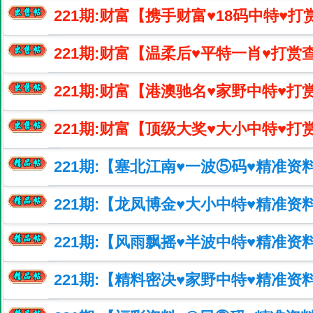
221
期:财富【携手财富♥️18码中特♥️
221
期:财富【温柔后♥️平特一肖♥️打赏
221
期:财富【港澳驰名♥️家野中特♥️打
221
期:财富【顶级大奖♥️大小中特♥️打
221
期:【塞北江南♥️一波⑤码♥️精准资
221
期:【龙凤博金♥️大小中特♥️精准资
221
期:【风雨飘摇♥️半波中特♥️精准资
221
期:【精料密决♥️家野中特♥️精准资