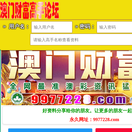
» 用户名：
» 密码：
好资料分享给你的朋友。让更多的朋友一起
永久网址：9977228.com