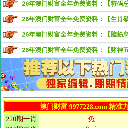
26年澳门财富全年免费资料：【特码
26年澳门财富全年免费资料：【生肖
26年澳门财富全年免费资料：【脑筋
26年澳门财富全年免费资料：【赌神