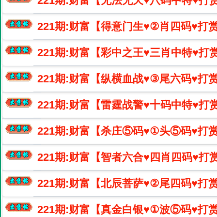
221
期:财富【无法无天♥️八码中特♥️打
221
期:财富【得意门生♥️②肖四码♥️打
221
期:财富【彩中之王♥️三肖中特♥️打
221
期:财富【纵横血战♥️③尾六码♥️打
221
期:财富【雷霆战警♥️十码中特♥️打
221
期:财富【杀庄⑤码♥️①头⑤码♥️打
221
期:财富【智者六合♥️四肖四码♥️打
221
期:财富【北辰菩萨♥️②尾四码♥️打
221
期:财富【真金白银♥️①波⑤码♥️打